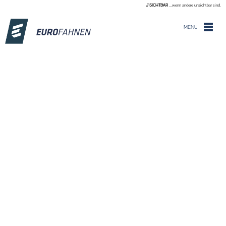
// SICHTBAR
...wenn andere unsichtbar sind.
MENU