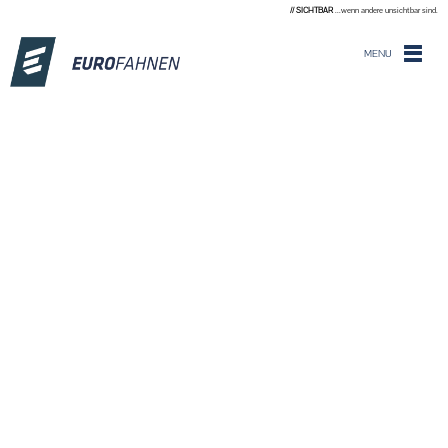
// SICHTBAR
...wenn andere unsichtbar sind.
MENU