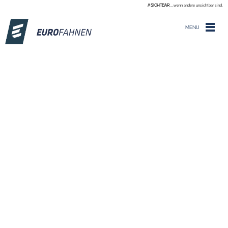
// SICHTBAR
...wenn andere unsichtbar sind.
MENU