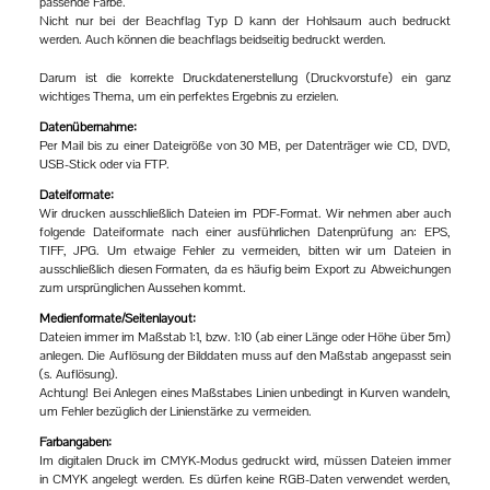
passende Farbe.
Nicht nur bei der Beachflag Typ D kann der Hohlsaum auch bedruckt
werden. Auch können die beachflags beidseitig bedruckt werden.
Darum ist die korrekte Druckdatenerstellung (Druckvorstufe) ein ganz
wichtiges Thema, um ein perfektes Ergebnis zu erzielen.
Datenübernahme:
Per Mail bis zu einer Dateigröße von 30 MB, per Datenträger wie CD, DVD,
USB-Stick oder via FTP.
Dateiformate:
Wir drucken ausschließlich Dateien im PDF-Format. Wir nehmen aber auch
folgende Dateiformate nach einer ausführlichen Datenprüfung an: EPS,
TIFF, JPG. Um etwaige Fehler zu vermeiden, bitten wir um Dateien in
ausschließlich diesen Formaten, da es häufig beim Export zu Abweichungen
zum ursprünglichen Aussehen kommt.
Medienformate/Seitenlayout:
Dateien immer im Maßstab 1:1, bzw. 1:10 (ab einer Länge oder Höhe über 5m)
anlegen. Die Auflösung der Bilddaten muss auf den Maßstab angepasst sein
(s. Auflösung).
Achtung! Bei Anlegen eines Maßstabes Linien unbedingt in Kurven wandeln,
um Fehler bezüglich der Linienstärke zu vermeiden.
Farbangaben:
Im digitalen Druck im CMYK-Modus gedruckt wird, müssen Dateien immer
in CMYK angelegt werden. Es dürfen keine RGB-Daten verwendet werden,