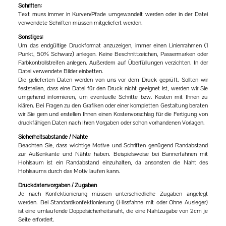
Schriften:
Text muss immer in Kurven/Pfade umgewandelt werden oder in der Datei
verwendete Schriften müssen mitgeliefert werden.
Sonstiges:
Um das endgültige Druckformat anzuzeigen, immer einen Linienrahmen (1
Punkt, 50% Schwarz) anlegen. Keine Beschnittzeichen, Passermarken oder
Farbkontrollstreifen anlegen. Außerdem auf Überfüllungen verzichten. In der
Datei verwendete Bilder einbetten.
Die gelieferten Daten werden von uns vor dem Druck geprüft. Sollten wir
feststellen, dass eine Datei für den Druck nicht geeignet ist, werden wir Sie
umgehend informieren, um eventuelle Schritte bzw. Kosten mit Ihnen zu
klären. Bei Fragen zu den Grafiken oder einer kompletten Gestaltung beraten
wir Sie gern und erstellen Ihnen einen Kostenvorschlag für die Fertigung von
druckfähigen Daten nach Ihren Vorgaben oder schon vorhandenen Vorlagen.
Sicherheitsabstände / Nähte
Beachten Sie, dass wichtige Motive und Schriften genügend Randabstand
zur Außenkante und Nähte haben. Beispielsweise bei Bannerfahnen mit
Hohlsaum ist ein Randabstand einzuhalten, da ansonsten die Naht des
Hohlsaums durch das Motiv laufen kann.
Druckdatenvorgaben / Zugaben
Je nach Konfektionierung müssen unterschiedliche Zugaben angelegt
werden. Bei Standardkonfektionierung (Hissfahne mit oder Ohne Ausleger)
ist eine umlaufende Doppelsicherheitsnaht, die eine Nahtzugabe von 2cm je
Seite erfordert.