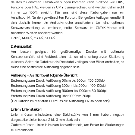
da dies zu enormen Farbabweichungen kommen kann. Volltöne wie HKS,
Pantone oder RAL werden in CMYK umgerechnet und werden daher nicht
immer zu 100% erreicht. Für uns sind diese Farbangaben nur ein
Anhaltspunkt für den gewünschten Farbton. Bei großen Auflagen empfiehlt
sich deshalb immer ein Andruckmuster anzufordern. Um eine optimale
Schwarzdarstellung zu erreichen, sollte Schwarz im CMYK-Modus mit
folgenden Werten angelegt werden:
C30%, M30%, Y30%, K100%.
Datenqualität:
Am besten geeignet für großformatige Drucke mit optimaler
Konturenschärfe sind Vektordateien, da sie eine unbegrenzte Skalierung
zulassen. Sollte die Datei nur als Pixeldatei vorliegen oder Bilder enthalten, so
muss eine bestimmte Auflösung gegeben sein.
Auflösung – Als Richtwert folgende Übersicht:
Entfernung zum Druck Auflösung 50cm bis 300cm 150-200dpi
Entfernung zum Druck Auflösung 300cm bis 500cm 100-150dpi
Entfernung zum Druck Auflösung 500cm bis 1000cm 80-100dpi
Entfernung zum Druck Auflösung über 1000cm 70dpi
(Bei Dateien im Maßstab 1:10 muss die Auflösung 10x so hoch sein)
Linien / Linienstärken:
Linien müssen mindestens eine Strichstärke von 1 mm haben, negativ
dargestellte Linien besser 2 bis 3 mm stark sein.
Zudem müssen Linien in Kurven konvertiert sein, um Fehler bei Skalierungen
zu unterbinden.