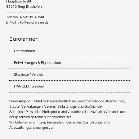
Hauptstraße 99
88276 Berg-Ettishofen
—————————
Telefon 07502 6849680
E-Mail:
info@eurofahnen.de
Eurofahnen
Unternehmen
Entwicklungen & Eigenmarken
Standorte / Vertrieb
HÄNDLER werden!
Unser Angebot richtet sich ausschließlich an Gewerbetreibende, Kommunen,
Städte, Verwaltungen, Vereine, Selbständige und Großhändler.
Sämtliche Preise sind Nettopreise und verstehen sich zuzüglich Versand sowie
der gesetzlich geltenden Mehrwertsteuer.
Wir behalten uns Irrtum, Preisänderungen sowie Ausführungs- und
Ausstattungsänderungen vor.