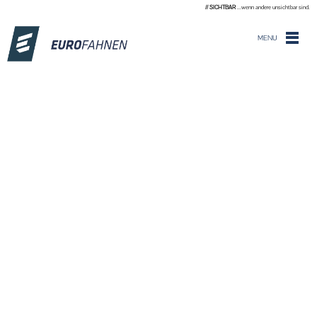
// SICHTBAR
...wenn andere unsichtbar sind.
MENU