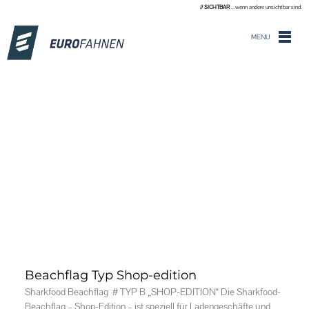
// SICHTBAR
...wenn andere unsichtbar sind.
MENU
Beachflag Typ Shop-edition
Sharkfood Beachflag # TYP B „SHOP-EDITION“ Die Sharkfood-
Beachflag – Shop-Edition – ist speziell für Ladengeschäfte und